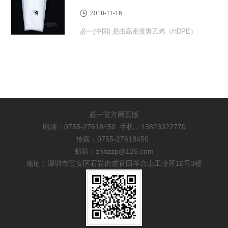
好...
2018-11-16
必一(中国) 是由高密度聚乙烯（HDPE）
经氯化取代反应制得的高分子材料，别名
叫PE磨砂袋，奶白胶袋，CPE袋，牛奶
袋，C...
必一官方网页版
电话：0755-27618450 手机：13823322770
传真：0755-27618450
邮箱：zhbzzp@126.com
地址：深圳市宝安区石岩街道官田羊台山工业区10号3楼