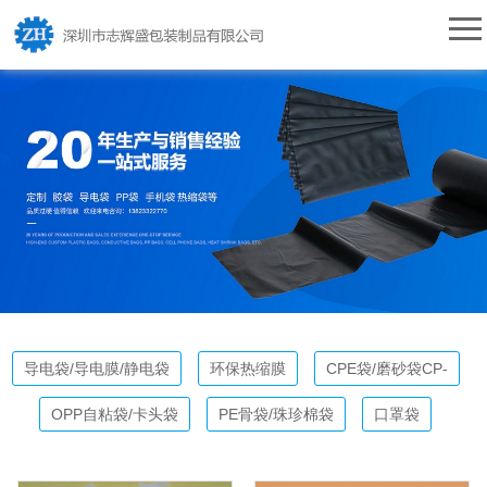
导电袋/导电膜/静电袋
环保热缩膜
CPE袋/磨砂袋CP-
OPP自粘袋/卡头袋
PE骨袋/珠珍棉袋
口罩袋