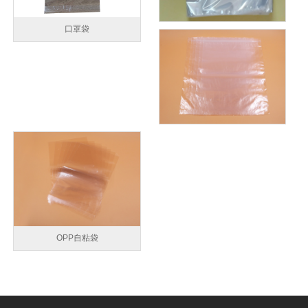
口罩袋
OPP自粘袋