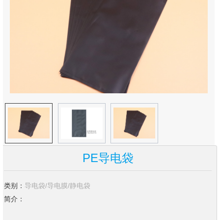
PE导电袋
类别：
导电袋/导电膜/静电袋
简介：