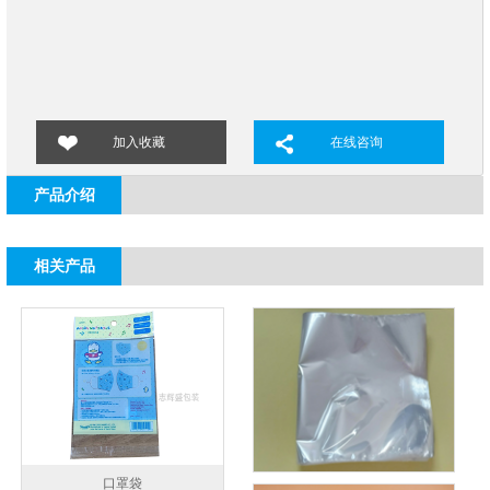
加入收藏
在线咨询
产品介绍
相关产品
口罩袋